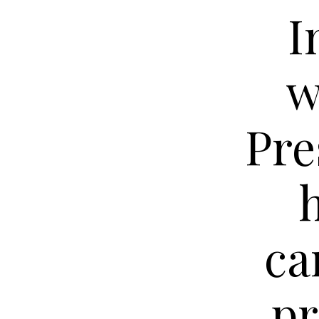
I
w
Pre
ca
pr