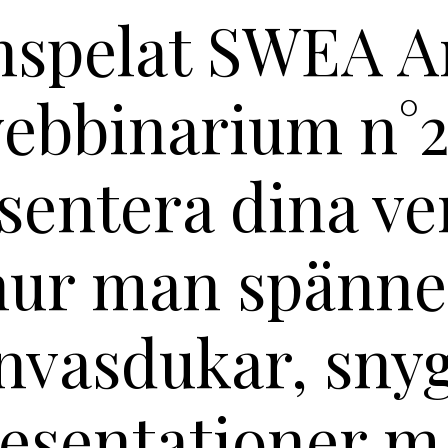
nspelat SWEA A
ebbinarium n°2
sentera dina ve
hur man spänne
nvasdukar, sny
esentationer 