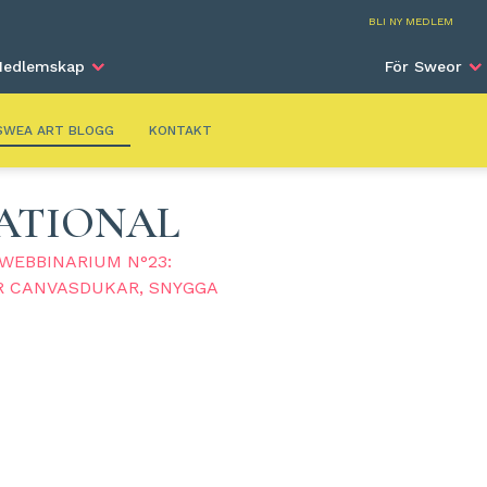
SWEA Art
BLI NY MEDLEM
edlemskap
För Sweor
SWEA ART BLOGG
KONTAKT
ATIONAL
WEBBINARIUM N°23:
R CANVASDUKAR, SNYGGA