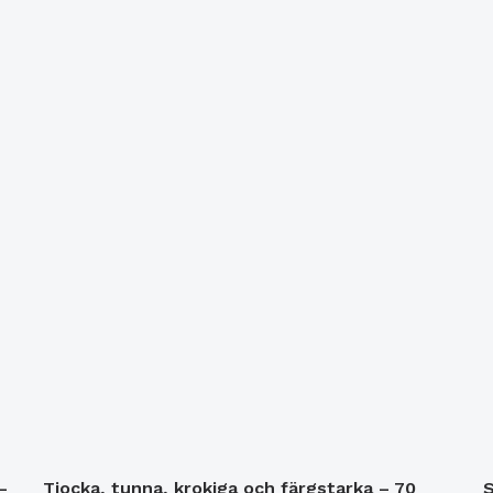
–
Tjocka, tunna, krokiga och färgstarka – 70
S