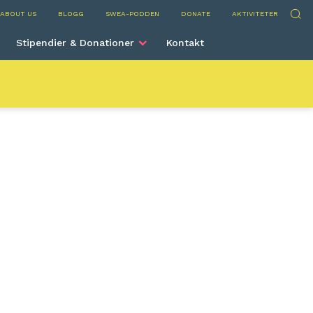
 International
Sök
ABOUT US
BLOGG
SWEA-PODDEN
DONATE
AKTIVITETER
Stipendier & Donationer
Kontakt