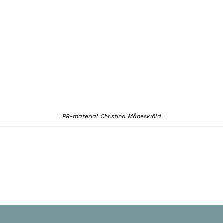
PR-material Christina Måneskiöld
ok
odon
ail
Share