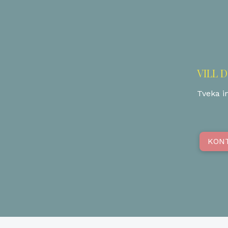
VILL 
Tveka in
KON