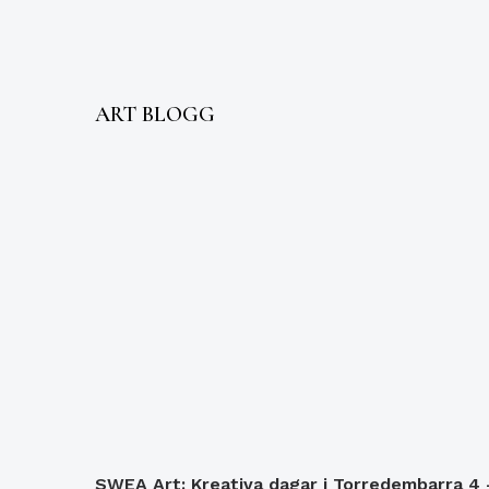
ART BLOGG
SWEA Art: Kreativa dagar i Torredembarra 4 