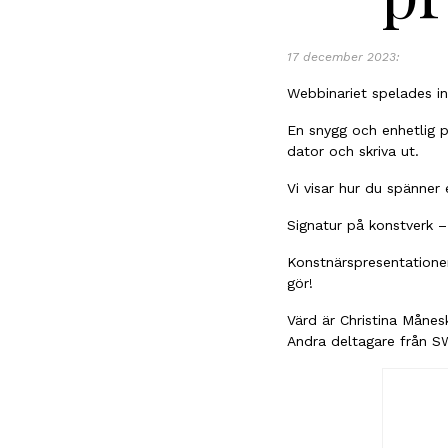
17 december 2023:
Webbinariet spelades in 
En snygg och enhetlig p
dator och skriva ut.
Vi visar hur du spänner
Signatur på konstverk – 
Konstnärspresentationer
gör!
Värd är Christina Månes
Andra deltagare från S