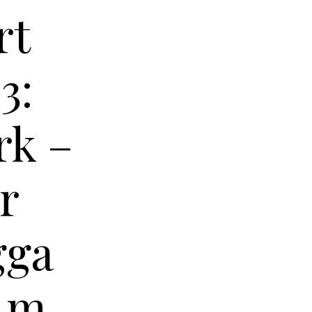
rt
3:
rk –
r
gga
m.m