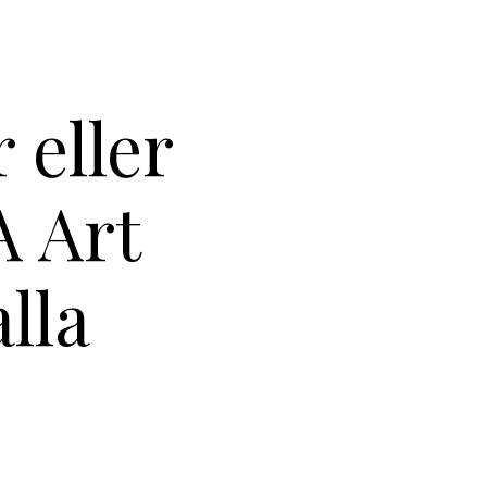
 eller
A Art
lla