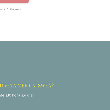
tåbert Meyers
ok
odon
ail
Share
DU VETA MER OM SWEA?
te att höra av dig!