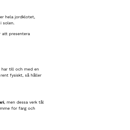
er hela jordklotet,
i solen.
r att presentera
 har till och med en
nt fysiskt, så håller
ri
, men dessa verk tål
rymme för färg och