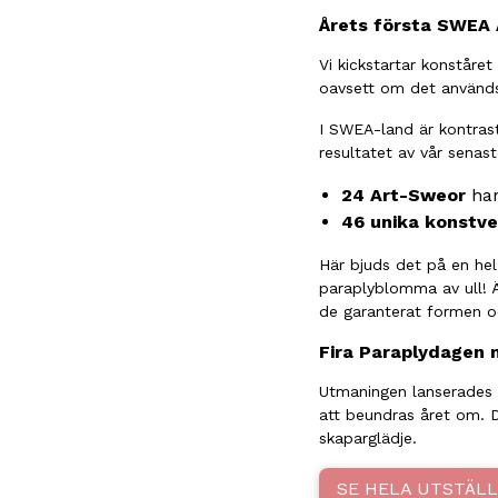
Årets första
SWEA 
Vi kickstartar konståret
oavsett om det används
I SWEA-land är kontrast
resultatet av vår senas
24 Art-Sweor
har
46 unika konstve
Här bjuds det på en hel
paraplyblomma av ull! Ä
de garanterat formen oc
Fira Paraplydagen 
Utmaningen lanserade
att beundras året om. 
skaparglädje.
SE HELA UTSTÄLL