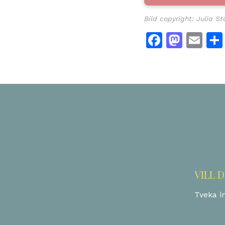
Bild copyright: Julia S
Facebo
Mast
Em
VILL 
Tveka in