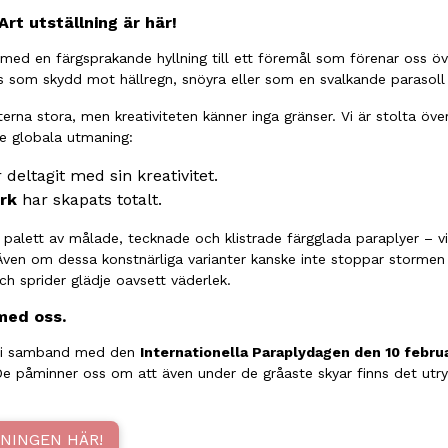
Art
utställning är här!
 med en färgsprakande hyllning till ett föremål som förenar oss öv
 som skydd mot hällregn, snöyra eller som en svalkande parasoll 
erna stora, men kreativiteten känner inga gränser. Vi är stolta öve
te globala utmaning:
 deltagit med sin kreativitet.
rk
har skapats totalt.
 palett av målade, tecknade och klistrade färgglada paraplyer – vi
ven om dessa konstnärliga varianter kanske inte stoppar stormen re
h sprider glädje oavsett väderlek.
med oss.
s i samband med den
Internationella Paraplydagen den 10 februa
De påminner oss om att även under de gråaste skyar finns det ut
NINGEN HÄR!