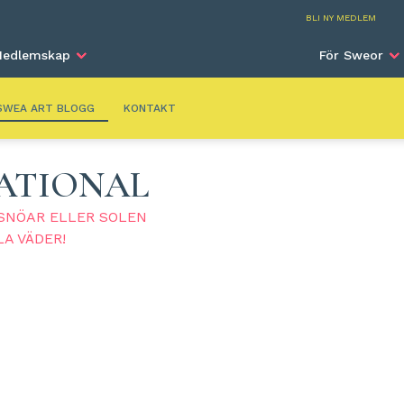
SWEA Art
BLI NY MEDLEM
edlemskap
För Sweor
SWEA ART BLOGG
KONTAKT
ATIONAL
 SNÖAR ELLER SOLEN
A VÄDER!