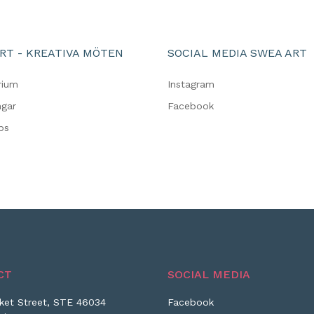
RT - KREATIVA MÖTEN
SOCIAL MEDIA SWEA ART
rium
Instagram
ngar
Facebook
ps
CT
SOCIAL MEDIA
ket Street, STE 46034
Facebook