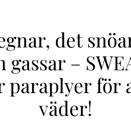
egnar, det snöar
n gassar – SWE
r paraplyer för a
väder!