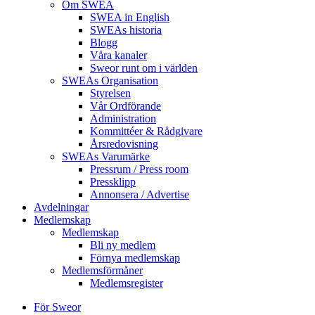
Om SWEA
SWEA in English
SWEAs historia
Blogg
Våra kanaler
Sweor runt om i världen
SWEAs Organisation
Styrelsen
Vår Ordförande
Administration
Kommittéer & Rådgivare
Årsredovisning
SWEAs Varumärke
Pressrum / Press room
Pressklipp
Annonsera / Advertise
Avdelningar
Medlemskap
Medlemskap
Bli ny medlem
Förnya medlemskap
Medlemsförmåner
Medlemsregister
För Sweor