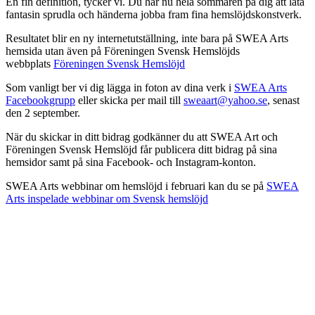
En fin definition, tycker vi. Du har nu hela sommaren på dig att låta
fantasin sprudla och händerna jobba fram fina hemslöjdskonstverk.
Resultatet blir en ny internetutställning, inte bara på SWEA Arts
hemsida utan även på Föreningen Svensk Hemslöjds
webbplats
Föreningen Svensk Hemslöjd
Som vanligt ber vi dig lägga in foton av dina verk i
SWEA Arts
Facebookgrupp
eller skicka per mail till
sweaart@yahoo.se
, senast
den 2 september.
När du skickar in ditt bidrag godkänner du att SWEA Art och
Föreningen Svensk Hemslöjd får publicera ditt bidrag på sina
hemsidor samt på sina Facebook- och Instagram-konton.
SWEA Arts webbinar om hemslöjd i februari kan du se på
SWEA
Arts inspelade webbinar om Svensk hemslöjd