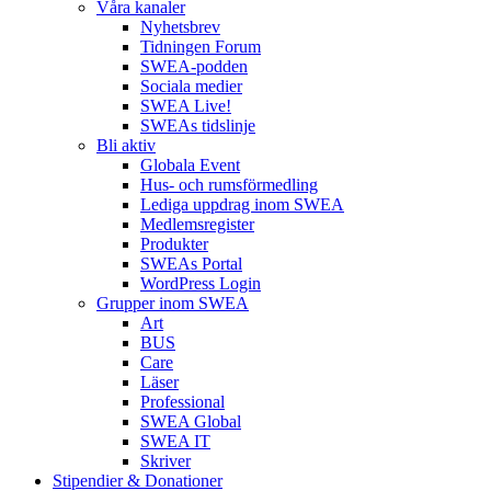
Våra kanaler
Nyhetsbrev
Tidningen Forum
SWEA-podden
Sociala medier
SWEA Live!
SWEAs tidslinje
Bli aktiv
Globala Event
Hus- och rumsförmedling
Lediga uppdrag inom SWEA
Medlemsregister
Produkter
SWEAs Portal
WordPress Login
Grupper inom SWEA
Art
BUS
Care
Läser
Professional
SWEA Global
SWEA IT
Skriver
Stipendier & Donationer