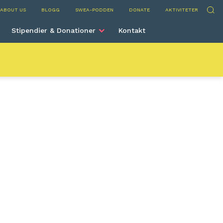
 International
Sök
ABOUT US
BLOGG
SWEA-PODDEN
DONATE
AKTIVITETER
Stipendier & Donationer
Kontakt