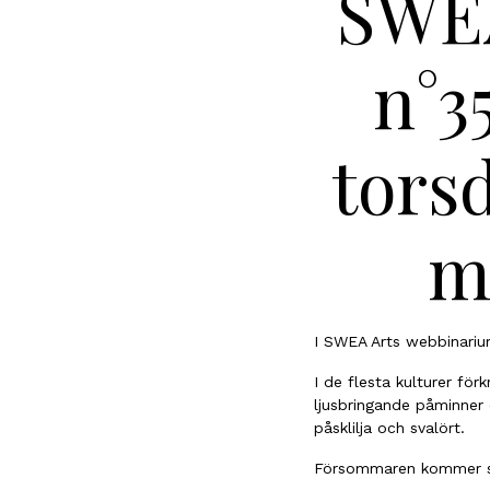
SWEA
n°3
torsd
mi
I SWEA Arts webbinarium
I de flesta kulturer fö
ljusbringande påminner
påsklilja och svalört.
Försommaren kommer s