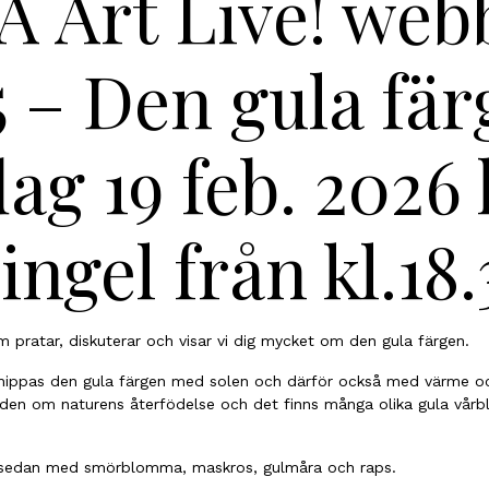
 Art Live! web
5 – Den gula fär
ag 19 feb. 2026 k
ngel från kl.18
 pratar, diskuterar och visar vi dig mycket om den gula färgen.
rknippas den gula färgen med solen och därför också med värme oc
 den om naturens återfödelse och det finns många olika gula vå
edan med smörblomma, maskros, gulmåra och raps.