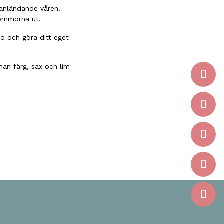
 anländande våren.
blommorna ut.
to och göra ditt eget
nan färg, sax och lim