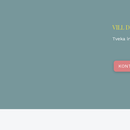
VILL 
Tveka in
KON