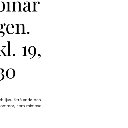
binar
gen.
l. 19,
.30
h ljus. Strålande och
rblommor, som mimosa,