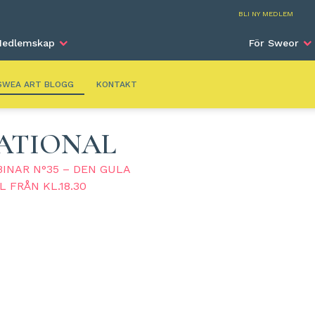
SWEA Art
BLI NY MEDLEM
edlemskap
För Sweor
SWEA ART BLOGG
KONTAKT
ATIONAL
BINAR N°35 – DEN GULA
L FRÅN KL.18.30