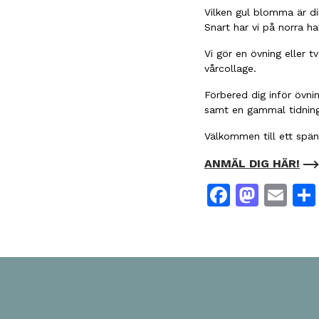
Vilken gul blomma är di
Snart har vi på norra h
Vi gör en övning eller 
vårcollage.
Förbered dig inför övnin
samt en gammal tidning 
Välkommen till ett spä
ANMÄL DIG HÄR!
Facebo
Mast
Em