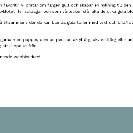
n favorit? Vi pratar om färgen gult och skapar en hyllning till den
alvklotet fler soldagar och som vårtecken slår alla de olika gula 
två tillsammans där du kan blanda gula toner med text och bild/fo
garna med papper, pennor, penslar, akrylfärg, akvarellfärg eller an
att klippa ut från.
nnande webbinarium!
ok
odon
ail
Share