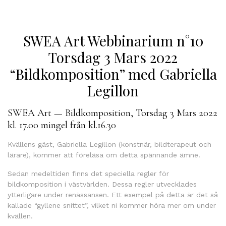
SWEA Art Webbinarium n°10
Torsdag 3 Mars 2022
“Bildkomposition” med Gabriella
Legillon
SWEA Art — Bildkomposition, Torsdag 3 Mars 2022
kl. 17.00 mingel från kl.16.30
Kvällens gäst, Gabriella Legillon (konstnär, bildterapeut och
lärare), kommer att föreläsa om detta spännande ämne.
Sedan medeltiden finns det speciella regler för
bildkomposition i västvärlden. Dessa regler utvecklades
ytterligare under renässansen. Ett exempel på detta är det så
kallade “gyllene snittet”, vilket ni kommer höra mer om under
kvällen.