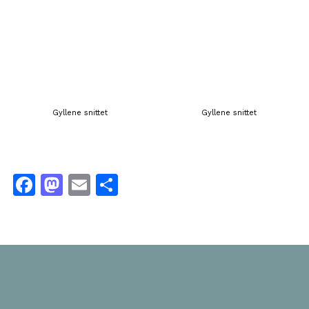
Gyllene snittet
Gyllene snittet
Facebook
Mastodon
Email
Share