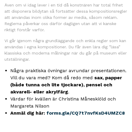
Även om vi idag lever i en tid då konstnären har total frihet
att disponera bildytan så fortsätter dessa kompositionsregler
att användas inom olika former av media, såsom reklam.
Reglerna påverkar oss därför dagligen utan att vi kanske
riktigt förstår varför.
Vi går igenom några grundläggande och enkla regler som kan
användas i egna kompositioner. Du får även lära dig ”läsa”
klassiska och moderna målningar när du går på museum eller
utställningar.
Några praktiska övningar avrundar presentationen.
Vill du vara med? Kom då redo med
sax, papper
(både tunna och lite tjockare), pensel och
akvarell- eller akrylfärg
.
Värdar för kvällen är Christina Måneskiöld och
Margareta Nilson
Anmäl dig här:
forms.gle/CQ7t7nvfKsD4UMZC8