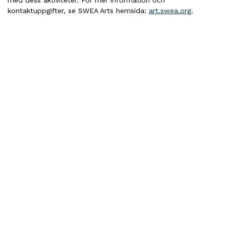
med dess aktiviteter. För mer information och
kontaktuppgifter, se SWEA Arts hemsida:
art.swea.org
.