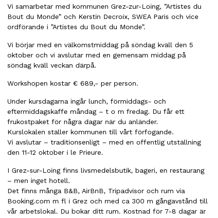
Vi samarbetar med kommunen Grez-zur-Loing, ”Artistes du
Bout du Monde” och Kerstin Decroix, SWEA Paris och vice
ordförande i ”Artistes du Bout du Monde”.
Vi börjar med en välkomstmiddag på söndag kväll den 5
oktober och vi avslutar med en gemensam middag på
söndag kväll veckan därpå.
Workshopen kostar € 689,- per person.
Under kursdagarna ingår lunch, förmiddags- och
eftermiddagskaffe måndag – t o m fredag. Du får ett
frukostpaket för några dagar när du anländer.
Kurslokalen ställer kommunen till vårt förfogande.
Vi avslutar – traditionsenligt – med en offentlig utställning
den 11-12 oktober i le Prieure.
I Grez-sur-Loing finns livsmedelsbutik, bageri, en restaurang
– men inget hotell.
Det finns många B&B, AirBnB, Tripadvisor och rum via
Booking.com m fl i Grez och med ca 300 m gångavstånd till
vår arbetslokal. Du bokar ditt rum. Kostnad för 7-8 dagar är