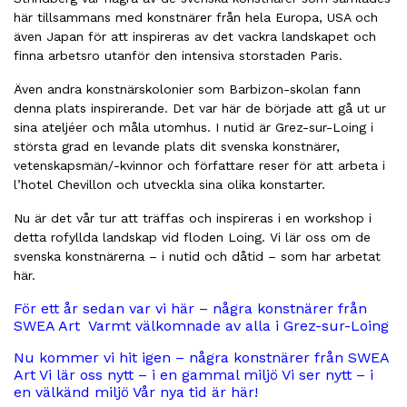
här tillsammans med konstnärer från hela Europa, USA och
även Japan för att inspireras av det vackra landskapet och
finna arbetsro utanför den intensiva storstaden Paris.
Även andra konstnärskolonier som Barbizon-skolan fann
denna plats inspirerande. Det var här de började att gå ut ur
sina ateljéer och måla utomhus. I nutid är Grez-sur-Loing i
största grad en levande plats dit svenska konstnärer,
vetenskapsmän/-kvinnor och författare reser för att arbeta i
l’hotel Chevillon och utveckla sina olika konstarter.
Nu är det vår tur att träffas och inspireras i en workshop i
detta rofyllda landskap vid floden Loing. Vi lär oss om de
svenska konstnärerna – i nutid och dåtid – som har arbetat
här.
För ett år sedan var vi här – några konstnärer från
SWEA Art
Varmt välkomnade av alla i Grez-sur-Loing
Nu kommer vi hit igen – några konstnärer från SWEA
Art
Vi lär oss nytt – i en gammal miljö Vi ser nytt – i
en välkänd miljö
Vår nya tid är här!