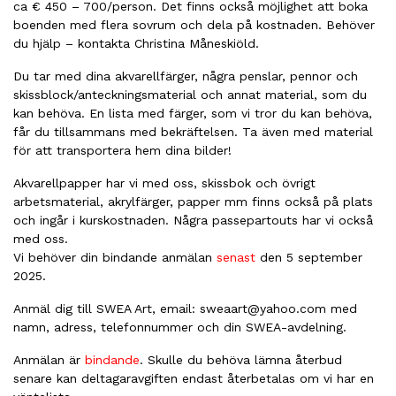
ca € 450 – 700/person. Det finns också möjlighet att boka
boenden med flera sovrum och dela på kostnaden. Behöver
du hjälp – kontakta Christina Måneskiöld.
Du tar med dina akvarellfärger, några penslar, pennor och
skissblock/anteckningsmaterial och annat material, som du
kan behöva. En lista med färger, som vi tror du kan behöva,
får du tillsammans med bekräftelsen. Ta även med material
för att transportera hem dina bilder!
Akvarellpapper har vi med oss, skissbok och övrigt
arbetsmaterial, akrylfärger, papper mm finns också på plats
och ingår i kurskostnaden. Några passepartouts har vi också
med oss.
Vi behöver din bindande anmälan
senast
den 5 september
2025.
Anmäl dig till SWEA Art, email: sweaart@yahoo.com med
namn, adress, telefonnummer och din SWEA-avdelning.
Anmälan är
bindande
. Skulle du behöva lämna återbud
senare kan deltagaravgiften endast återbetalas om vi har en