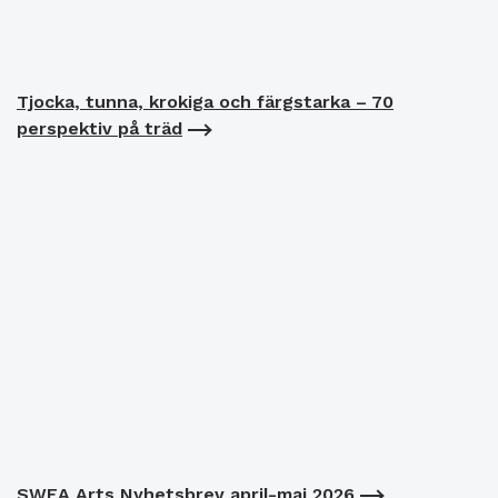
Tjocka, tunna, krokiga och färgstarka – 70
perspektiv på träd
SWEA Arts Nyhetsbrev april-maj 2026