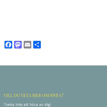
Facebook
Mastodon
Email
Share
VILL DU VETA MER OM SWEA?
Tveka inte att höra av dig!