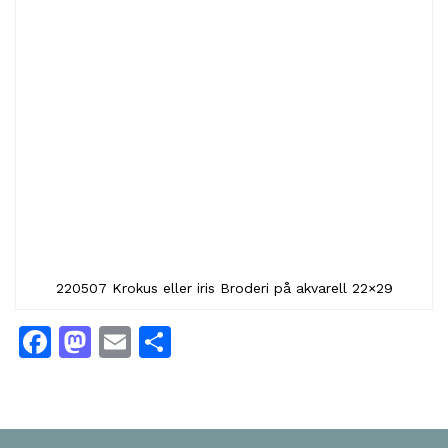
220507 Krokus eller iris Broderi på akvarell 22×29
Facebook
Mastodon
Email
Share