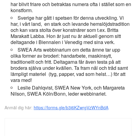
har blivit friare och betraktas numera ofta i stället som en
konstform.
Sverige har gått i spetsen för denna utveckling. Vi
har, i vårt land, en stark och levande hemslöjdstradition
och kan vara stolta över konstnärer som t.ex. Britta
Marakatt Labba. Hon är just nu är aktuell genom sitt
deltagande i Biennalen i Venedig med sina verk.
SWEA Arts webbinarium om detta ämne tar upp
olika former av broderi: handarbete, maskinsytt,
traditionellt och fritt. Deltagarna får även testa på att
brodera själva under kvällen. Ta fram nål och tråd samt
lämpligt materiel (tyg, papper, vad som helst…) för att
vara med!
Leslie Dahlqvist, SWEA New York, och Margareta
Nilson, SWEA Köln/Bonn, leder webbinariet.
Anmäl dig här:
https://forms.gle/b3i6KZwrgVzWYnBdA