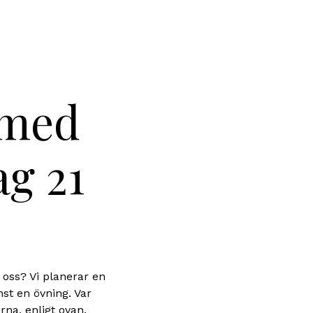
 med
ag 21
 oss? Vi planerar en
nst en övning. Var
na, enligt ovan.