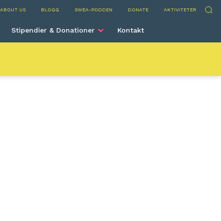
 International
Sök
ABOUT US
BLOGG
SWEA-PODDEN
DONATE
AKTIVITETER
Stipendier & Donationer
Kontakt