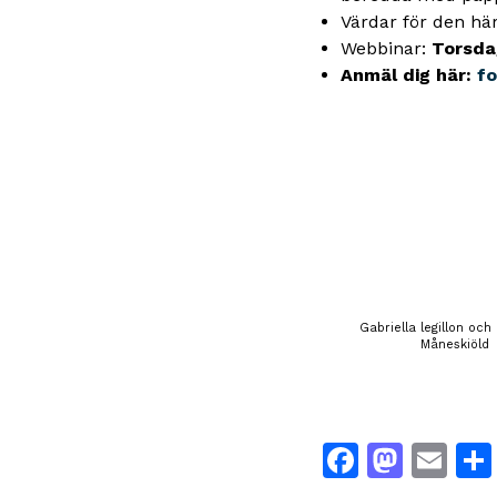
Värdar för den här
Webbinar:
Torsdag
Anmäl dig här:
f
Gabriella legillon och
Måneskiöld
Facebo
Mast
Em