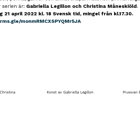
 serien är:
Gabriella Legillon och Christina Måneskiöld
.
 21 april 2022 kl. 18 Svensk tid, mingel från kl.17.30.
orms.gle/monmRMCXSPYQMr5JA
 Christina
Konst av Gabriella Legillon
Prussian 
ok
odon
ail
Share