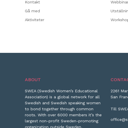
Kontakt
Webbina
Gå med
Utställni
Aktiviteter
Worksho
ABOUT
CONTA
SWEA (Swedish Women’s Educational
2261 Mar
Association) is a global network for all
San Fran
Swedish and Swedish speaking women
to bond together through common
Till SWE
roots. With over 6000 members it’s the
office@s
largest non-profit Sweden-promoting
organization outside Sweden.