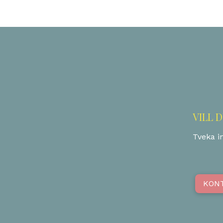
VILL 
Tveka in
KON