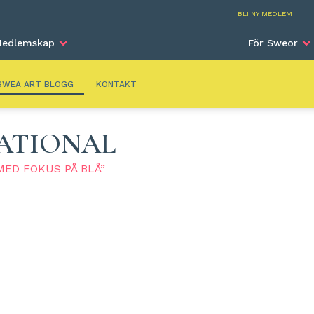
SWEA Art
BLI NY MEDLEM
edlemskap
För Sweor
SWEA ART BLOGG
KONTAKT
ATIONAL
MED FOKUS PÅ BLÅ”