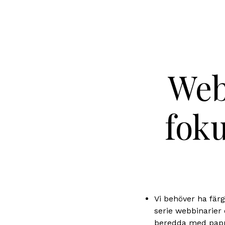
Web
foku
Vi behöver ha fär
serie webbinarier 
beredda med pappe