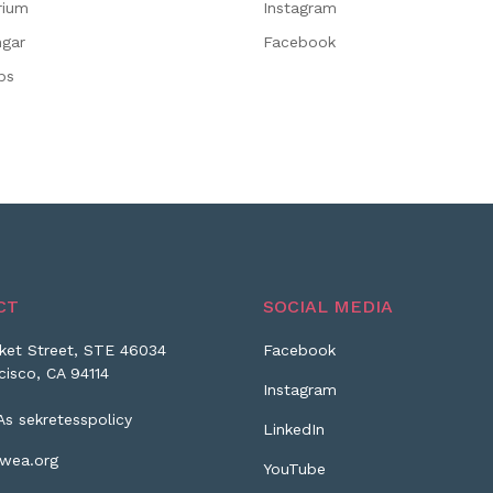
rium
Instagram
ngar
Facebook
ps
CT
SOCIAL MEDIA
ket Street, STE 46034
Facebook
cisco, CA 94114
Instagram
As sekretesspolicy
LinkedIn
wea.org
YouTube