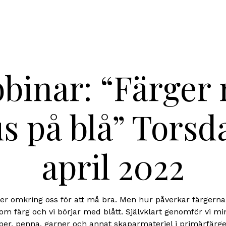
binar: “Färger
s på blå” Torsd
april 2022
ger omkring oss för att må bra. Men hur påverkar färgerna
om färg och vi börjar med blått. Självklart genomför vi mi
r, penna, garner och annat skaparmateriel i primärfärger