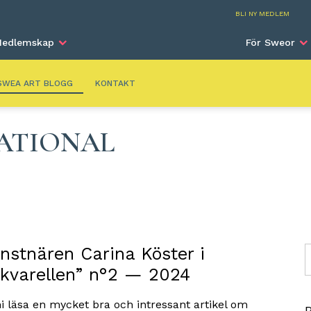
SWEA Art
BLI NY MEDLEM
edlemskap
För Sweor
SWEA ART BLOGG
KONTAKT
ATIONAL
nstnären Carina Köster i
S
kvarellen” n°2 — 2024
i läsa en mycket bra och intressant artikel om