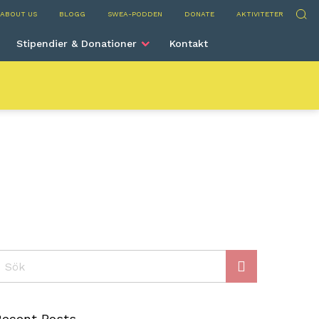
 International
Sök
ABOUT US
BLOGG
SWEA-PODDEN
DONATE
AKTIVITETER
Stipendier & Donationer
Kontakt
ök
Recent Posts