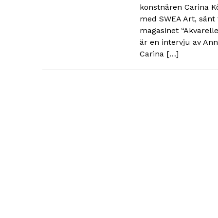
konstnären Carina K
med SWEA Art, sänt f
magasinet “Akvarelle
är en intervju av An
Carina […]