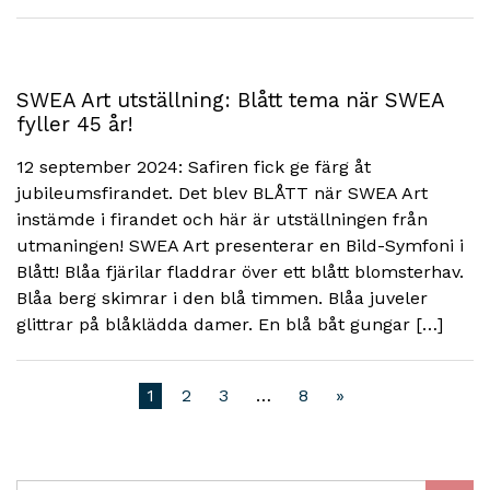
SWEA Art utställning: Blått tema när SWEA
fyller 45 år!
12 september 2024: Safiren fick ge färg åt
jubileumsfirandet. Det blev BLÅTT när SWEA Art
instämde i firandet och här är utställningen från
utmaningen! SWEA Art presenterar en Bild-Symfoni i
Blått! Blåa fjärilar fladdrar över ett blått blomsterhav.
Blåa berg skimrar i den blå timmen. Blåa juveler
glittrar på blåklädda damer. En blå båt gungar […]
1
2
3
…
8
»