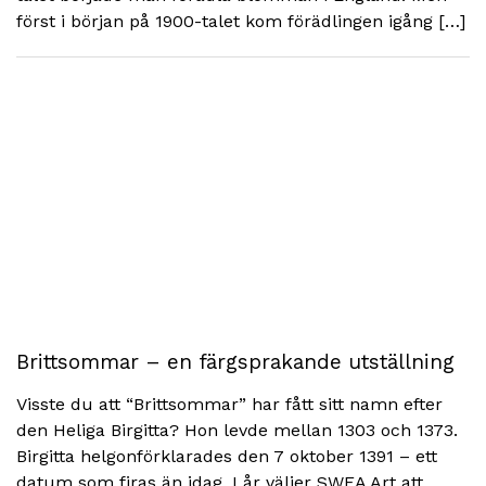
först i början på 1900-talet kom förädlingen igång […]
Brittsommar – en färgsprakande utställning
Visste du att “Brittsommar” har fått sitt namn efter
den Heliga Birgitta? Hon levde mellan 1303 och 1373.
Birgitta helgonförklarades den 7 oktober 1391 – ett
datum som firas än idag. I år väljer SWEA Art att